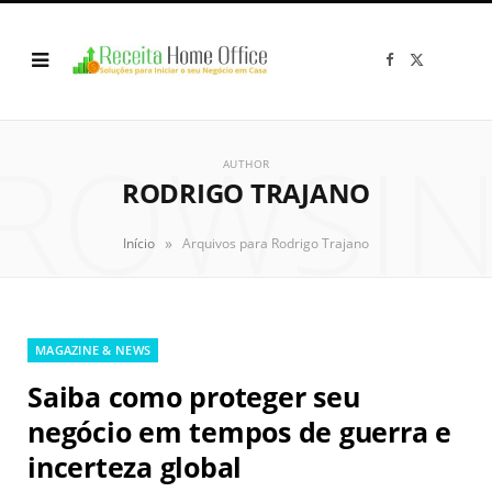
F
X
a
(
c
T
e
w
b
i
o
t
ROWSI
o
t
k
e
AUTHOR
r
RODRIGO TRAJANO
)
»
Início
Arquivos para Rodrigo Trajano
MAGAZINE & NEWS
Saiba como proteger seu
negócio em tempos de guerra e
incerteza global