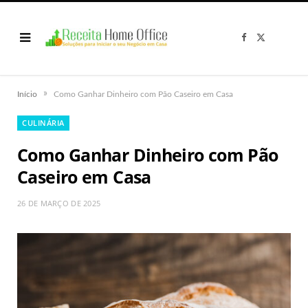
F
X
a
(
c
T
e
w
b
i
o
t
o
t
»
Início
Como Ganhar Dinheiro com Pão Caseiro em Casa
k
e
r
)
CULINÁRIA
Como Ganhar Dinheiro com Pão
Caseiro em Casa
26 DE MARÇO DE 2025