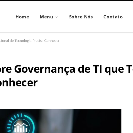
Home
Menu
Sobre Nós
Contato
ional de Tecnologia Precisa Conhecer
e Governança de TI que To
onhecer