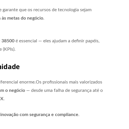
e garante que os recursos de tecnologia sejam
a às metas do negócio
.
O 38500
é essencial — eles ajudam a definir papéis,
 (KPIs).
midade
 diferencial enorme.Os profissionais mais valorizados
am o negócio
— desde uma falha de segurança até o
OX
.
r inovação com segurança e compliance
.