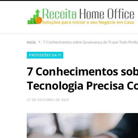
»
Início
7 Conhecimentos sobre Governança de TI que Todo Profiss
PROFISSÕES DA TI
7 Conhecimentos sobr
Tecnologia Precisa C
27 DE OUTUBRO DE 2025