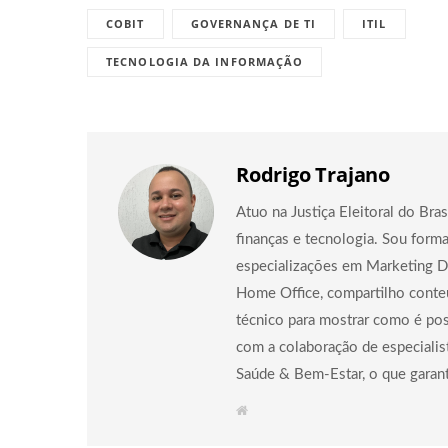
COBIT
GOVERNANÇA DE TI
ITIL
TECNOLOGIA DA INFORMAÇÃO
Rodrigo Trajano
Atuo na Justiça Eleitoral do Br
finanças e tecnologia. Sou for
especializações em Marketing D
Home Office, compartilho conte
técnico para mostrar como é pos
com a colaboração de especialist
Saúde & Bem-Estar, o que garant
W
e
b