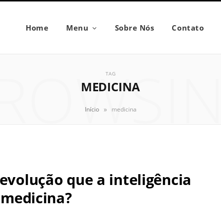
Home
Menu
Sobre Nós
Contato
ROWSI
TAG
MEDICINA
»
Início
medicina
evolução que a inteligência
a medicina?