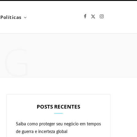
F
X
I
Políticas
a
(
n
c
T
s
e
w
t
b
i
a
NG
o
t
g
o
t
r
k
e
a
r
m
)
POSTS RECENTES
Saiba como proteger seu negócio em tempos
de guerra e incerteza global