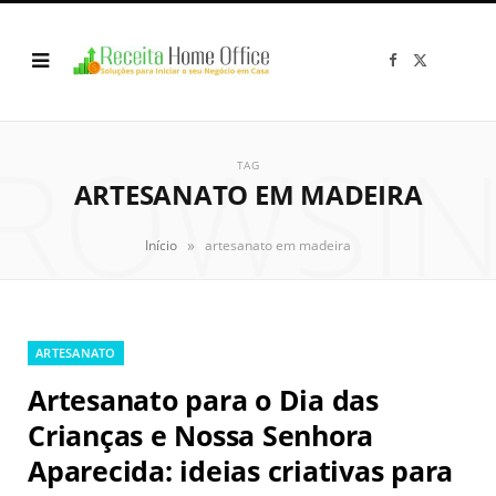
F
X
a
(
c
T
e
w
b
i
o
t
ROWSI
o
t
k
e
TAG
r
ARTESANATO EM MADEIRA
)
»
Início
artesanato em madeira
ARTESANATO
Artesanato para o Dia das
Crianças e Nossa Senhora
Aparecida: ideias criativas para