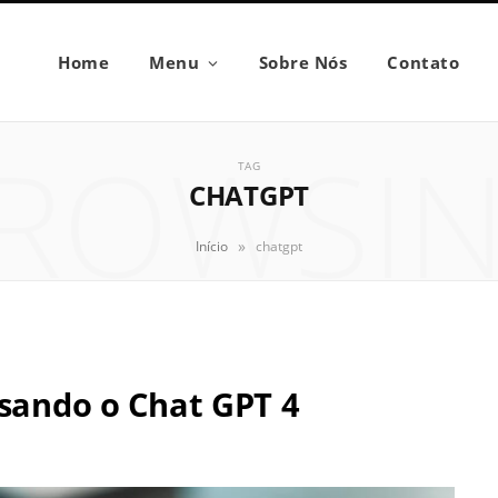
Home
Menu
Sobre Nós
Contato
ROWSI
TAG
CHATGPT
»
Início
chatgpt
usando o Chat GPT 4