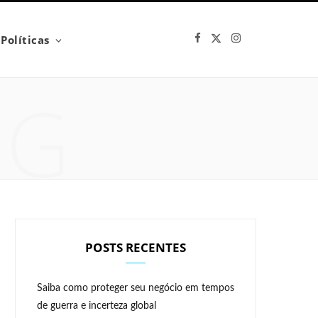
F
X
I
Políticas
a
(
n
c
T
s
e
w
t
b
i
a
NG
o
t
g
o
t
r
k
e
a
r
m
)
POSTS RECENTES
Saiba como proteger seu negócio em tempos
de guerra e incerteza global