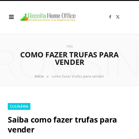
F
X
a
(
c
T
e
w
b
i
o
t
ROWSI
o
t
k
e
TAG
r
COMO FAZER TRUFAS PARA
)
VENDER
»
Início
como fazer trufas para vender
CULINÁRIA
Saiba como fazer trufas para
vender