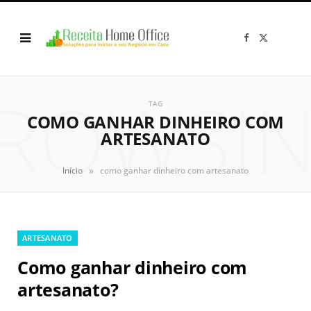
F
X
a
(
c
T
e
w
b
i
o
t
ROWSI
o
t
k
e
TAG
r
COMO GANHAR DINHEIRO COM
)
ARTESANATO
»
Início
como ganhar dinheiro com artesanato
ARTESANATO
Como ganhar dinheiro com
artesanato?