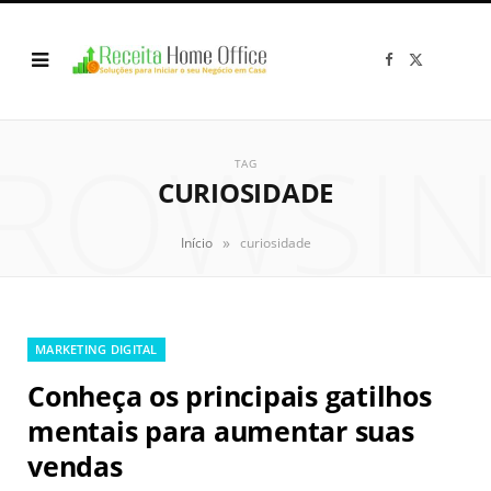
F
X
a
(
c
T
e
w
b
i
o
t
ROWSI
o
t
k
e
TAG
r
CURIOSIDADE
)
»
Início
curiosidade
MARKETING DIGITAL
Conheça os principais gatilhos
mentais para aumentar suas
vendas