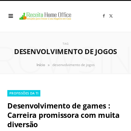
F
X
a
(
c
T
e
w
b
i
o
t
ROWSI
o
t
k
e
TAG
r
DESENVOLVIMENTO DE JOGOS
)
»
Início
desenvolvimento de jogos
PROFISSÕES DA TI
Desenvolvimento de games :
Carreira promissora com muita
diversão