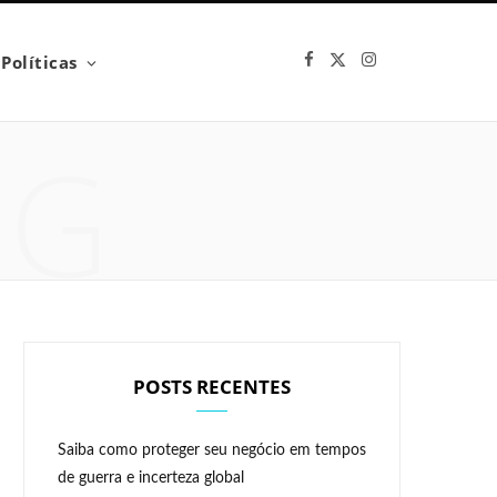
F
X
I
Políticas
a
(
n
c
T
s
e
w
t
b
i
a
NG
o
t
g
o
t
r
k
e
a
r
m
)
POSTS RECENTES
Saiba como proteger seu negócio em tempos
de guerra e incerteza global