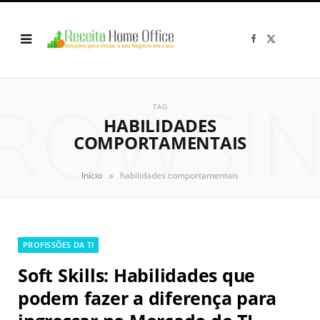
F
X
a
(
c
T
e
w
b
i
o
t
ROWSI
o
t
k
e
TAG
r
HABILIDADES
)
COMPORTAMENTAIS
»
Início
habilidades comportamentais
PROFISSÕES DA TI
Soft Skills: Habilidades que
podem fazer a diferença para