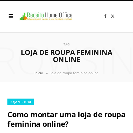
F
X
a
(
c
T
e
w
b
i
o
t
ROWSI
o
t
k
e
TAG
r
LOJA DE ROUPA FEMININA
)
ONLINE
»
Início
loja de roupa feminina online
LOJA VIRTUAL
Como montar uma loja de roupa
feminina online?