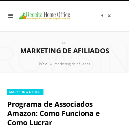
F
X
a
(
c
T
e
w
b
i
o
t
ROWSI
o
t
k
e
TAG
r
MARKETING DE AFILIADOS
)
»
Início
marketing de afiliados
MARKETING DIGITAL
Programa de Associados
Amazon: Como Funciona e
Como Lucrar