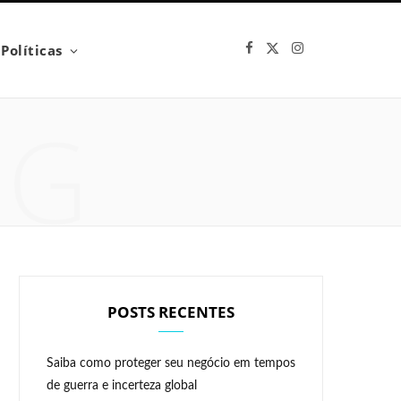
F
X
I
Políticas
a
(
n
c
T
s
e
w
t
b
i
a
NG
o
t
g
o
t
r
k
e
a
r
m
)
POSTS RECENTES
Saiba como proteger seu negócio em tempos
de guerra e incerteza global