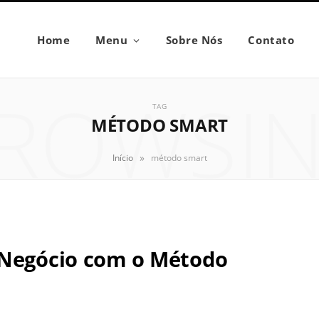
Home
Menu
Sobre Nós
Contato
ROWSI
TAG
MÉTODO SMART
»
Início
método smart
 Negócio com o Método