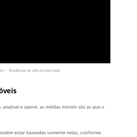
os – Tendência de alta no mercado
óveis
, analisei e operei, as médias móveis são as que o
 podem estar baseadas somente nelas, conforme