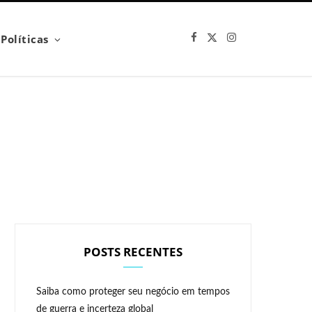
F
X
I
Políticas
a
(
n
c
T
s
e
w
t
b
i
a
o
t
g
o
t
r
k
e
a
r
m
)
POSTS RECENTES
Saiba como proteger seu negócio em tempos
de guerra e incerteza global