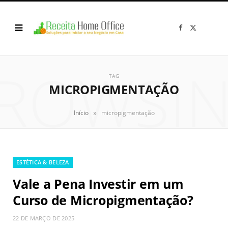
F
X
a
(
c
T
e
w
b
i
o
t
ROWSI
o
t
k
e
TAG
r
MICROPIGMENTAÇÃO
)
»
Início
micropigmentação
ESTÉTICA & BELEZA
Vale a Pena Investir em um
Curso de Micropigmentação?
22 DE MARÇO DE 2025