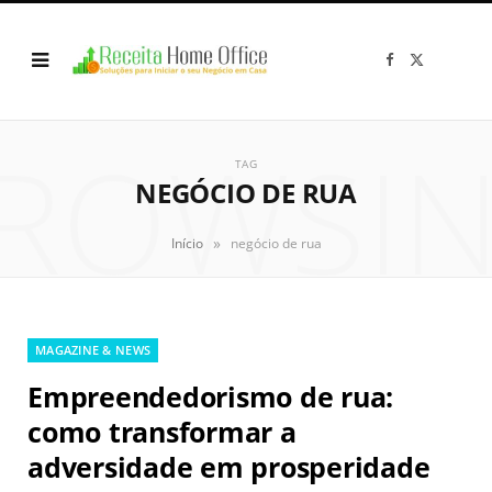
F
X
a
(
c
T
e
w
b
i
o
t
ROWSI
o
t
k
e
TAG
r
NEGÓCIO DE RUA
)
»
Início
negócio de rua
MAGAZINE & NEWS
Empreendedorismo de rua:
como transformar a
adversidade em prosperidade