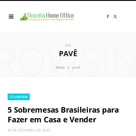
F
X
a
(
c
T
e
w
b
i
o
t
ROWSI
o
t
k
e
TAG
r
PAVÊ
)
»
Início
pavê
CULINÁRIA
5 Sobremesas Brasileiras para
Fazer em Casa e Vender
20 DE SETEMBRO DE 2025