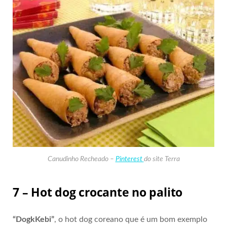
Canudinho Recheado –
Pinterest
do site Terra
7 – Hot dog crocante no palito
“DogkKebi”
, o hot dog coreano que é um bom exemplo