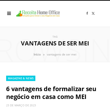
F
X
a
(
c
T
e
w
b
i
o
t
ROWSI
o
t
k
e
TAG
r
VANTAGENS DE SER MEI
)
»
Início
vantagens de ser mei
MAGAZINE & NEWS
6 vantagens de formalizar seu
negócio em casa como MEI
23 DE MARÇO DE 2023