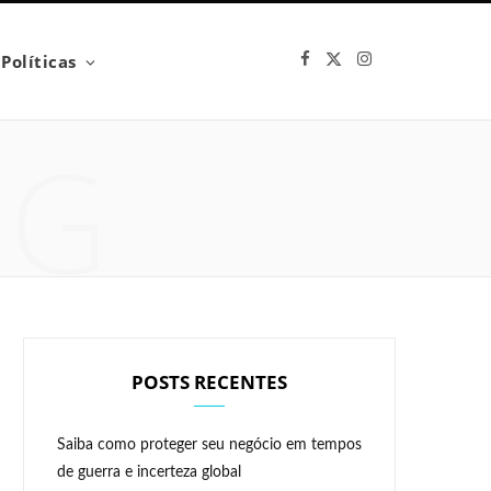
F
X
I
Políticas
a
(
n
c
T
s
e
w
t
b
i
a
NG
o
t
g
o
t
r
k
e
a
r
m
)
POSTS RECENTES
Saiba como proteger seu negócio em tempos
de guerra e incerteza global