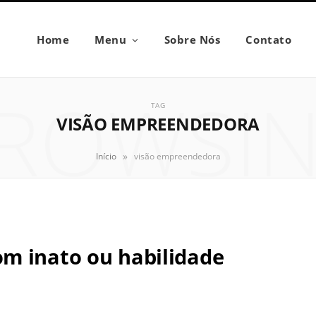
Home
Menu
Sobre Nós
Contato
ROWSI
TAG
VISÃO EMPREENDEDORA
»
Início
visão empreendedora
m inato ou habilidade