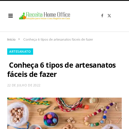
F
X
a
(
c
T
e
w
b
i
o
t
o
t
»
Início
Conheça 6 tipos de artesanatos fáceis de fazer
k
e
r
)
ARTESANATO
Conheça 6 tipos de artesanatos
fáceis de fazer
22 DE JULHO DE 2022