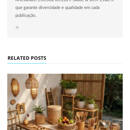
que garante diversidade e qualidade em cada
publicação.
W
e
b
s
i
t
e
RELATED POSTS