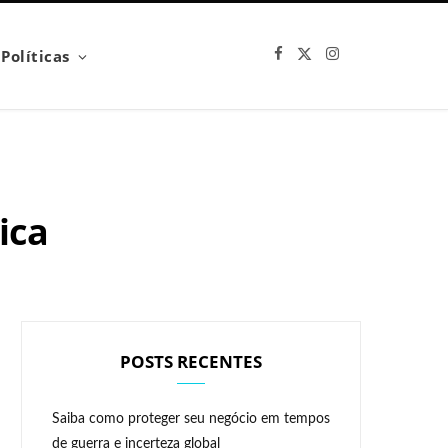
F
X
I
Políticas
a
(
n
c
T
s
e
w
t
b
i
a
o
t
g
o
t
r
k
e
a
r
m
)
ica
POSTS RECENTES
Saiba como proteger seu negócio em tempos
de guerra e incerteza global