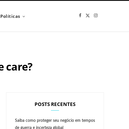
F
X
I
Políticas
a
(
n
c
T
s
e
w
t
b
i
a
o
t
g
o
t
r
k
e
a
r
m
)
 care?
POSTS RECENTES
Saiba como proteger seu negócio em tempos
de guerra e incerteza global