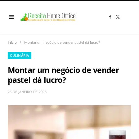
F
X
a
(
c
T
e
w
b
i
o
t
o
t
»
Início
Montar um negócio de vender pastel dá lucro?
k
e
r
)
CULINÁRIA
Montar um negócio de vender
pastel dá lucro?
25 DE JANEIRO DE 2023