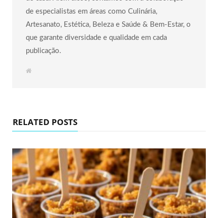
de especialistas em áreas como Culinária,
Artesanato, Estética, Beleza e Saúde & Bem-Estar, o
que garante diversidade e qualidade em cada
publicação.
W
e
b
s
i
t
e
RELATED POSTS