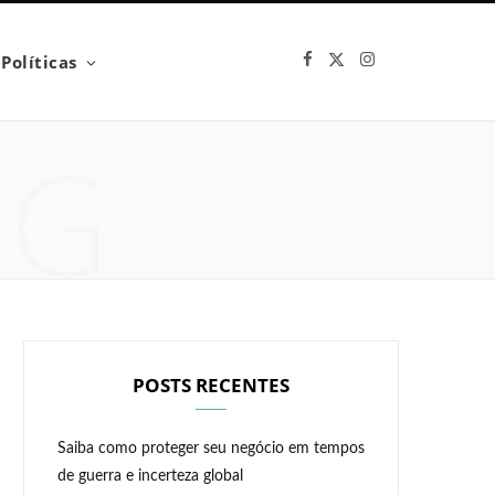
F
X
I
Políticas
a
(
n
c
T
s
e
w
t
b
i
a
NG
o
t
g
o
t
r
k
e
a
r
m
)
POSTS RECENTES
Saiba como proteger seu negócio em tempos
de guerra e incerteza global