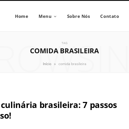
Home
Menu
Sobre Nós
Contato
ROWSI
TAG
COMIDA BRASILEIRA
»
Início
comida brasileira
linária brasileira: 7 passos
so!