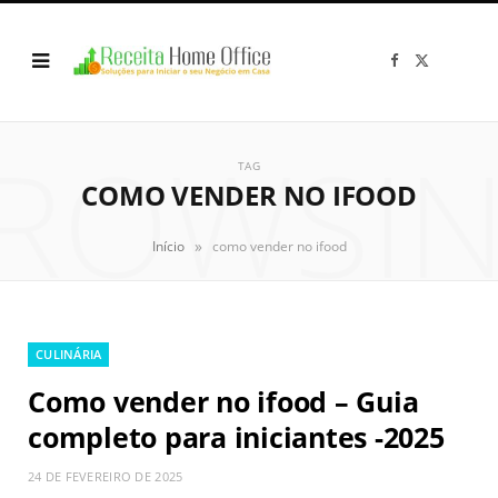
F
X
a
(
c
T
e
w
b
i
o
t
ROWSI
o
t
k
e
TAG
r
COMO VENDER NO IFOOD
)
»
Início
como vender no ifood
CULINÁRIA
Como vender no ifood – Guia
completo para iniciantes -2025
24 DE FEVEREIRO DE 2025