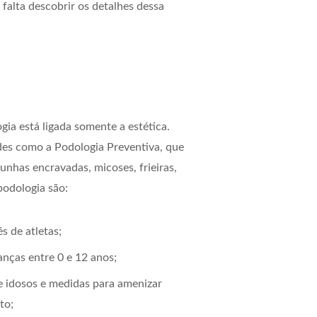
falta descobrir os detalhes dessa
ia está ligada somente a estética.
ades como a Podologia Preventiva, que
nhas encravadas, micoses, frieiras,
podologia são:
s de atletas;
anças entre 0 e 12 anos;
e idosos e medidas para amenizar
to;