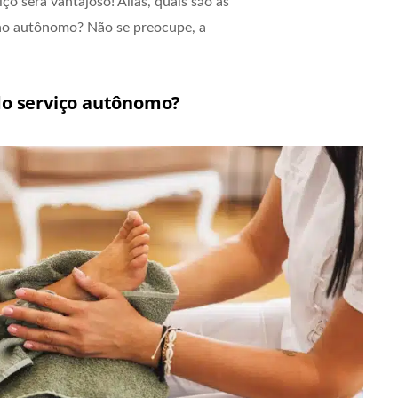
ço será vantajoso! Aliás, quais são as
ho autônomo? Não se preocupe, a
do serviço autônomo?