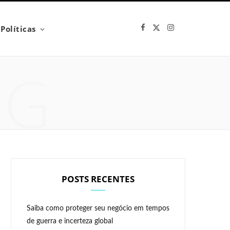
F
X
I
Políticas
a
(
n
c
T
s
e
w
t
b
i
a
NG
o
t
g
o
t
r
k
e
a
r
m
)
POSTS RECENTES
Saiba como proteger seu negócio em tempos
de guerra e incerteza global