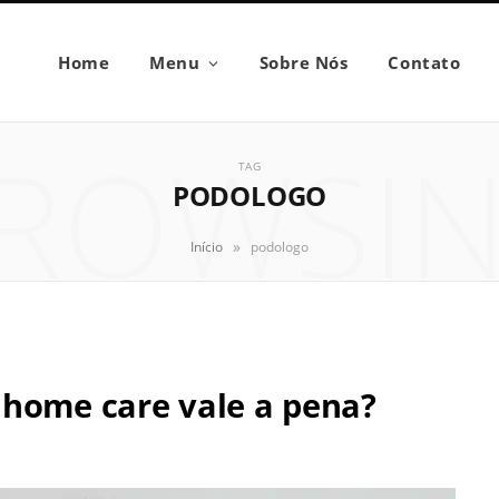
Home
Menu
Sobre Nós
Contato
ROWSI
TAG
PODOLOGO
»
Início
podologo
 home care vale a pena?