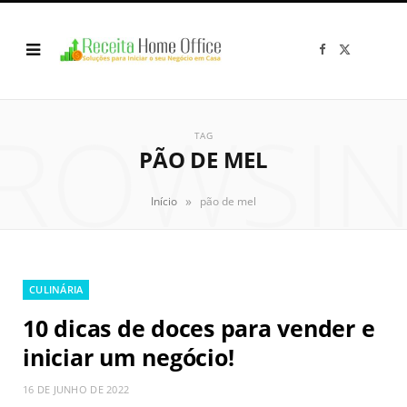
F
X
a
(
c
T
e
w
b
i
o
t
ROWSI
o
t
k
e
TAG
r
PÃO DE MEL
)
»
Início
pão de mel
CULINÁRIA
10 dicas de doces para vender e
iniciar um negócio!
16 DE JUNHO DE 2022