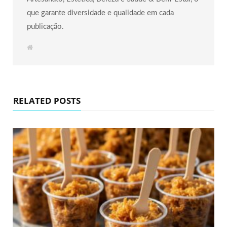
que garante diversidade e qualidade em cada
publicação.
W
e
b
s
i
t
e
RELATED POSTS